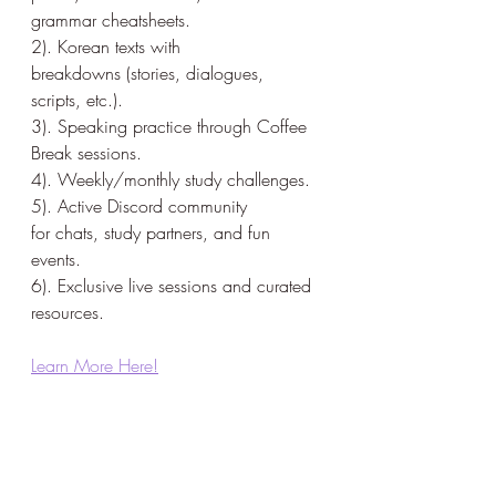
grammar cheatsheets.
2). Korean texts with 
breakdowns (stories, dialogues, 
scripts, etc.).
3). Speaking practice through Coffee 
Break sessions.
4). Weekly/monthly study challenges.
5). Active Discord community 
for chats, study partners, and fun 
events.
6). Exclusive live sessions and curated 
resources.
Learn More Here!
korean vocab
korean grammar
korean vocabulary
Korean phrases
korean reading practice