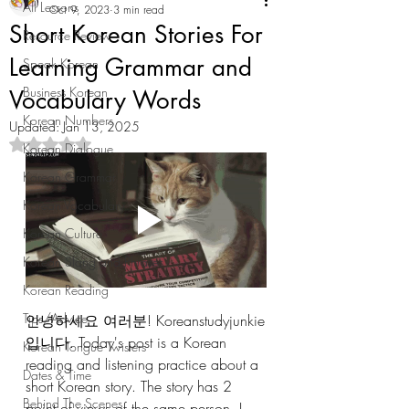
All Lessons
Oct 9, 2023
3 min read
Short Korean Stories For
Resource Review
Learning Grammar and
Speak Korean
Business Korean
Vocabulary Words
Korean Numbers
Updated:
Jan 13, 2025
Rated NaN out of 5 stars.
Korean Dialogue
Korean Grammar
Korean Vocabulary
Korean Culture
Korean Slang and Phrases
Korean Reading
Tips/Advice
안녕하세요 여러분! Koreanstudyjunkie
입니다. Today's post is a Korean 
Korean Tongue Twisters
reading and listening practice about a 
Dates & Time
short Korean story. The story has 2 
Behind The Scenes
point of views of the same person. I 