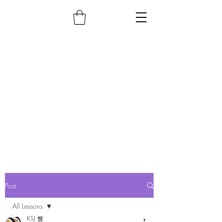
Post
All Lessons
KSJ 쌤