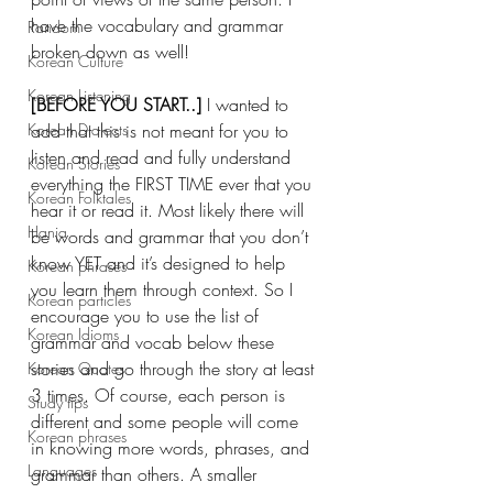
have the vocabulary and grammar 
Random
broken down as well! 
Korean Culture
Korean Listening
[BEFORE YOU START..] 
I wanted to 
add that this is not meant for you to 
Korean Dialects
listen and read and fully understand 
Korean Stories
everything the FIRST TIME ever that you 
Korean Folktales
hear it or read it. Most likely there will 
Hanja
be words and grammar that you don’t 
know YET and it’s designed to help 
Korean phrases
you learn them through context. So I 
Korean particles
encourage you to use the list of 
Korean Idioms
grammar and vocab below these 
stories and go through the story at least 
Korean Quotes
3 times. Of course, each person is 
Study tips
different and some people will come 
Korean phrases
in knowing more words, phrases, and 
Languages
grammar than others. A smaller 