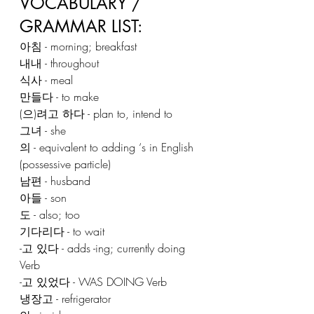
VOCABULARY / 
GRAMMAR LIST:
아침 - morning; breakfast
내내 - throughout
식사 - meal
만들다 - to make
(으)려고 하다 - plan to, intend to
그녀 - she
의 - equivalent to adding ‘s in English 
(possessive particle)
남편 - husband
아들 - son
도 - also; too
기다리다 - to wait
-고 있다 - adds -ing; currently doing 
Verb
-고 있었다 - WAS DOING Verb
냉장고 - refrigerator