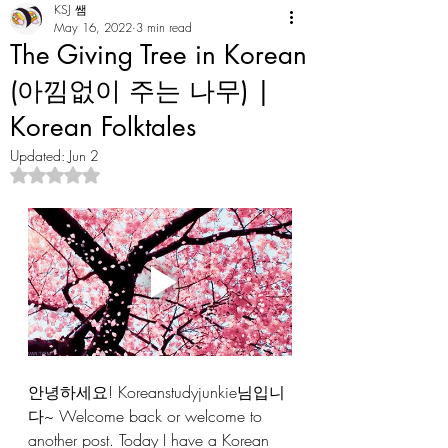
KSJ 쌤
May 16, 2022
3 min read
The Giving Tree in Korean
(아낌없이 주는 나무) |
Korean Folktales
Updated:
Jun 2
Rated NaN out of 5 stars.
안녕하세요! Koreanstudyjunkie님입니
다~ Welcome back or welcome to 
another post. Today I have a Korean 