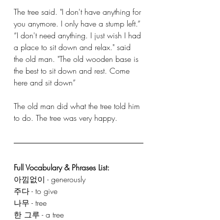
The tree said. "I don't have anything for 
you anymore. I only have a stump left.” 
“I don't need anything. I just wish I had 
a place to sit down and relax." said 
the old man. "The old wooden base is 
the best to sit down and rest. Come 
here and sit down”
The old man did what the tree told him 
to do. The tree was very happy.
Full Vocabulary & Phrases List: 
아낌없이 - generously
주다 - to give
나무 - tree
한 그루 - a tree