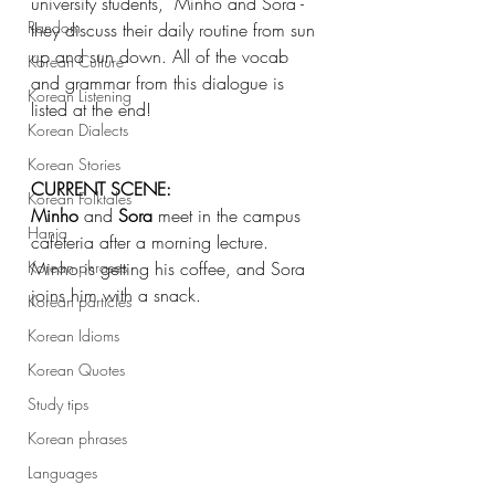
university students,  Minho and Sora - 
Random
they discuss their daily routine from sun 
up and sun down. All of the vocab 
Korean Culture
and grammar from this dialogue is 
Korean Listening
listed at the end!
Korean Dialects
Korean Stories
CURRENT SCENE:
Korean Folktales
Minho
 and 
Sora
 meet in the campus 
Hanja
cafeteria after a morning lecture. 
Minho is getting his coffee, and Sora 
Korean phrases
joins him with a snack.
Korean particles
Korean Idioms
Korean Quotes
Study tips
Korean phrases
Languages