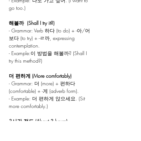
- Example: 나도 가고 싶어. (I want to 
go too.)  
해볼까  (Shall I try it?)  
- Grammar: Verb 하다 (to do) + -아/어
보다 (to try) + -ㄹ까, expressing 
contemplation.  
- Example:이 방법을 해볼까? (Shall I 
try this method?)  
더 편하게 (More comfortably)  
- Grammar: 더 (more) + 편하다 
(comfortable) + -게 (adverb form).  
- Example: 더 편하게 앉으세요. (Sit 
more comfortably.)  
3시간 정도 (About 3 hours)  
- Concept: 3시간 (3 hours) + 정도, 
meaning "approximately."  