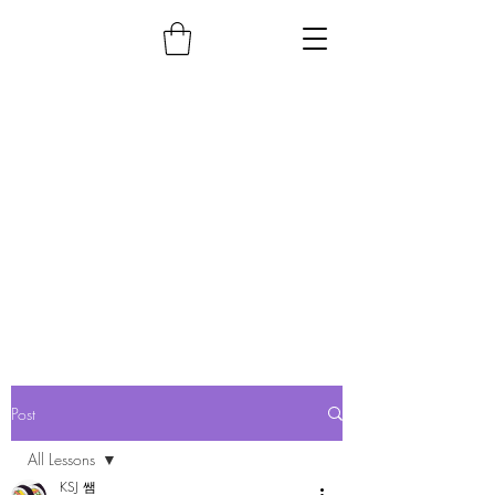
Post
All Lessons
KSJ 쌤