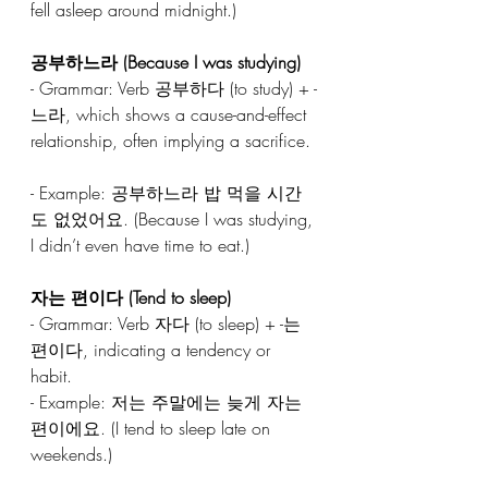
fell asleep around midnight.)  
공부하느라 (Because I was studying)  
- Grammar: Verb 공부하다 (to study) + -
느라, which shows a cause-and-effect 
relationship, often implying a sacrifice. 
- Example: 공부하느라 밥 먹을 시간
도 없었어요. (Because I was studying, 
I didn’t even have time to eat.)  
자는 편이다 (Tend to sleep)  
- Grammar: Verb 자다 (to sleep) + -는 
편이다, indicating a tendency or 
habit.  
- Example: 저는 주말에는 늦게 자는 
편이에요. (I tend to sleep late on 
weekends.)  