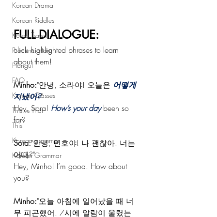
Korean Drama
Korean Riddles
FULL DIALOGUE: 
Korea Travel
click highlighted phrases to learn 
Pronunciation
about them!
Hangul
FAQ
Minho:
"안녕, 소라야! 오늘은 
어떻게 
Korean Classes
지냈어?
"
Hey, Sora! 
How’s your day
 been so 
This vs That
far?
This
Korean grammar
Sora:
"안녕, 민호야! 나 괜찮아. 너는 
어때?" 
Korean Grammar
Hey, Minho! I’m good. How about 
you? 
Minho:
"오늘 아침에 
일어났을 때
 너
무 피곤했어. 7시에 알람이 울렸는