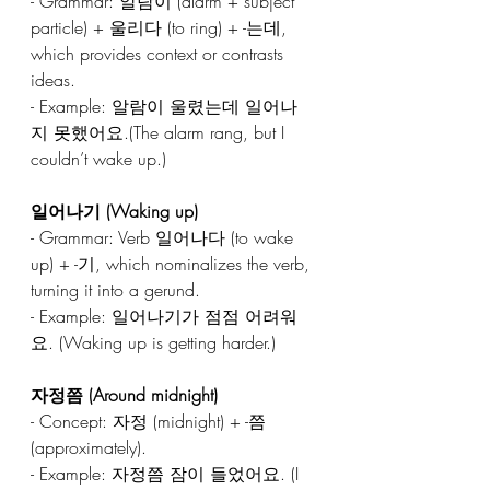
- Grammar: 알람이 (alarm + subject 
particle) + 울리다 (to ring) + -는데, 
which provides context or contrasts 
ideas.  
- Example: 알람이 울렸는데 일어나
지 못했어요.(The alarm rang, but I 
couldn’t wake up.)  
일어나기 (Waking up)  
- Grammar: Verb 일어나다 (to wake 
up) + -기, which nominalizes the verb, 
turning it into a gerund.  
- Example: 일어나기가 점점 어려워
요. (Waking up is getting harder.)  
자정쯤 (Around midnight)  
- Concept: 자정 (midnight) + -쯤 
(approximately).  
- Example: 자정쯤 잠이 들었어요. (I 