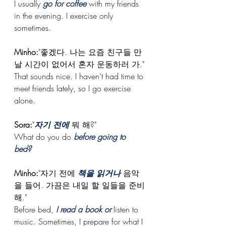
I usually 
go for coffee
 with my friends 
in the evening. I exercise only 
sometimes.
Minho:
"좋겠다. 나는 요즘 친구들 만
날 시간이 없어서 혼자 운동하러 가." 
That sounds nice. I haven’t had time to 
meet friends lately, so I go exercise 
alone.
Sora:
"
자기 전에
뭐 해?"
What do you do 
before going to 
bed? 
Minho:
"자기 전에 
책을 읽거나
 음악
을 들어. 가끔은 내일 할 일들을 준비
해."
Before bed, 
I read a book or
 listen to 
music. Sometimes, I prepare for what I 