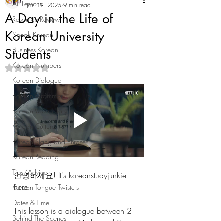
All Lessons
Jan 19, 2025
9 min read
A Day in the Life of
Resource Review
Korean University
Speak Korean
Business Korean
Students
Korean Numbers
Rated NaN out of 5 stars.
Korean Dialogue
Korean Grammar
Korean Vocabulary
Korean Culture
Korean Slang and Phrases
Korean Reading
Tips/Advice
안녕하세요! It's koreanstudyjunkie 
here. 
Korean Tongue Twisters
Dates & Time
This lesson is a dialogue between 2 
Behind The Scenes