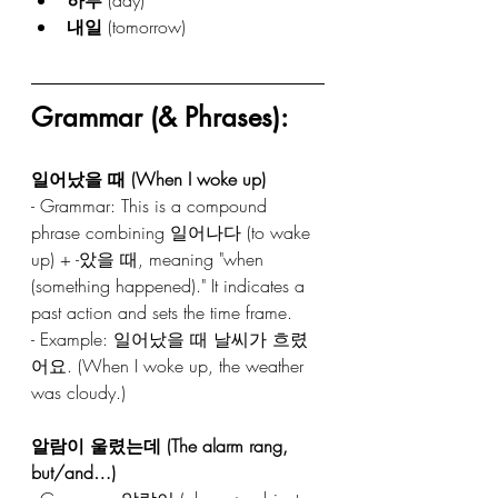
내일
 (tomorrow)
Grammar (& Phrases):
일어났을 때 (When I woke up)  
- Grammar: This is a compound 
phrase combining 일어나다 (to wake 
up) + -았을 때, meaning "when 
(something happened)." It indicates a 
past action and sets the time frame.  
- Example: 일어났을 때 날씨가 흐렸
어요. (When I woke up, the weather 
was cloudy.)  
알람이 울렸는데 (The alarm rang, 
but/and…)  