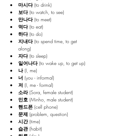
마시다
 (to drink)
보다
 (to watch, to see)
만나다
 (to meet)
먹다
 (to eat)
하다
 (to do)
지내다
 (to spend time, to get 
along)
자다
 (to sleep)
일어나다
 (to wake up, to get up)
나
 (I, me)
너
 (you - informal)
저
 (I, me - formal)
소라
 (Sora, female student)
민호
 (Minho, male student)
핸드폰
 (cell phone)
문제
 (problem, question)
시간
 (time)
습관
 (habit)
하루
 (day)